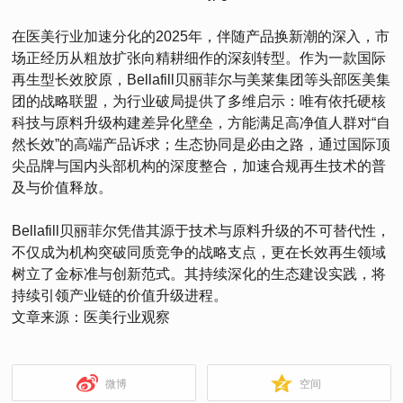
在医美行业加速分化的2025年，伴随产品换新潮的深入，市
场正经历从粗放扩张向精耕细作的深刻转型。作为一款国际
再生型长效胶原，Bellafill贝丽菲尔与美莱集团等头部医美集
团的战略联盟，为行业破局提供了多维启示：唯有依托硬核
科技与原料升级构建差异化壁垒，方能满足高净值人群对“自
然长效”的高端产品诉求；生态协同是必由之路，通过国际顶
尖品牌与国内头部机构的深度整合，加速合规再生技术的普
及与价值释放。
Bellafill贝丽菲尔凭借其源于技术与原料升级的不可替代性，
不仅成为机构突破同质竞争的战略支点，更在长效再生领域
树立了金标准与创新范式。其持续深化的生态建设实践，将
持续引领产业链的价值升级进程。
文章来源：医美行业观察
微博
空间