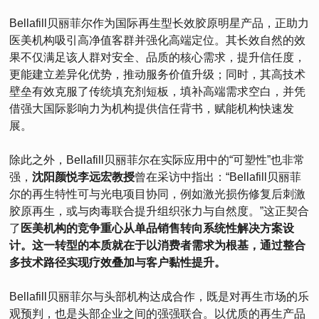
Bellafill贝丽菲尔作为国际再生型长效胶原明星产品，正助力
医美机构吸引高净值客群并强化高端定位。其长效自然的效
果不仅满足该人群对安全、品质的核心需求，提升信任度，
更能建立差异化优势，推动服务价值升级；同时，其高技术
壁垒有效克服了传统填充剂短板，填补高端需求空白，并凭
借强大国际影响力为机构提供信任背书，赋能机构快速发
展。
除此之外，Bellafill贝丽菲尔在实际应用中的“可塑性”也非常
强，
沈阳颜悦李远宏教授
曾在采访中指出：“Bellafill贝丽菲
尔的再生特性可与光电项目协同，例如激光损伤修复后刺激
胶原再生，或与肉毒联合提升组织张力与自然度。”这正契合
了
医美机构的竞争重心从单品销售转向系统性解决方案设
计。这一转型的本质就在于以消费者需求为根基，通过整合
多技术路径实现疗效叠加与客户黏性提升。
Bellafill贝丽菲尔与头部机构达成合作，既是对再生市场的乐
观预判，也是头部企业之间的强强联合。以优质的再生产品