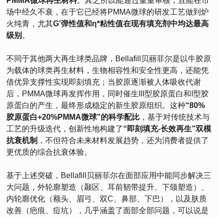
PMMA微球再生材料
。其之所以能通过重重审核，且能在市
场中经久不衰，在于它已经将PMMA微球的研发工艺做到炉
火纯青，尤其
G’弹性值和η*粘性值在现有填充剂中均达最高
级别
。
不同于其他两大再生球类品牌，Bellafill贝丽菲尔是以牛胶原
为载体的球类再生材料，生物相容性和安全性更高，还能凭
借优异支撑性实现即刻填充；当胶原逐渐被人体吸收代谢
后，PMMA微球再发挥作用，同时催生III型胶原蛋白和I型胶
原蛋白的产生，最终形成稳定的新生胶原组织。这种
“80%
胶原蛋白+20%PMMA微球”的科学配比
，基于对传统技术与
工艺的升级迭代，创新性地构建了
“即刻填充-长效再生”双模
抗衰机制
，不但符合未来材料发展趋势，还为消费者提供了
更优质的综合抗衰体验。
基于上述突破，Bellafill贝丽菲尔在面部应用中能同步解决三
大问题，外轮廓塑造（颞区、耳前韧带提升、下颌塑造）、
内轮廓优化（额头、眉弓、双C、鼻部、下巴），以及肤质
改善（疤痕、痘坑），几乎涵盖了面部全部问题，可以说是