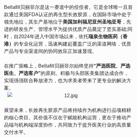
Bellafill贝丽菲尔是这一赛道中的佼佼者。它是全球唯一且首
款通过美国FDA认证的再生型长效胶原，在国际市场中处于
领先地位，其生产基地位于
美国加利福尼亚州圣地亚哥
，先
进的研发生产、管理水平为提供优质产品奠定了坚实基础;同
时，自2024年进入中国市场以来，依托
瑞泉生物医药（香
港）
的专业化运营，迅速构建起覆盖广泛的渠道网络，优质
产品与专业渠道间的协同效应正加速显现。
在推广策略上，Bellafill贝丽菲尔始终坚持
“严选医院、严选
医生、严选客户”
的原则。积极与头部医美集团达成合作，
实现强强联合释放潜力，也为求美者带来了更专业的解决方
案。
展望未来，长效再生胶原产品将持续作为机构进行品项精耕
的核心类目。其价值不仅在于赋能机构运营，更在于推动产
品端与机构端深度协作，共同致力于提升医美行业的高质量
交付水平。