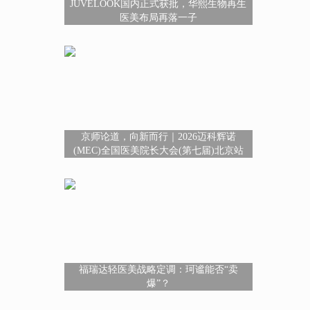
JUVELOOK国内正式获批，华熙生物再生
医美布局再落一子
京师论道，向新而行｜2026迈科辉诺
(MEC)全国医美院长大会(第七届)北京站
福瑞达轻医美战略定调：珂谧能否“卖
爆”？