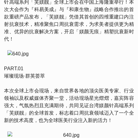
针高端系列「芙媄靓」全球上市会在中国上海隆重举行！本
次大会作为『科易美成』与『和康生物』战略合作推出的首
款重磅产品发布，「芙媄靓」凭借其首创的四维重建口内注
射抗衰技术，精准聚焦口周抗衰需求，为求美者提供更为精
准、优异的抗衰解决方案，开启「媄颜无痕」精塑抗衰新时
代！
PART.01
璀璨现场·群英荟萃
本次全球上市会现场，来自世界各地的顶尖医美专家、行业
领袖以及权威媒体齐聚一堂，活动现场星光熠熠，嘉宾阵容
强大，气氛热烈且充满期待，共同见证台湾媄颜针高端系列
「芙媄靓」的全球首发，标志着口周抗衰领域迈入了一个全
新的技术高度，也为全球医美行业注入新的活力！