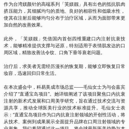
作为台湾媄颜针的高端系列「芙媄靓」具有出色的抵抗肌肉
挤压能力，其细腻均匀的质地、良好的相容性和低吸水性，
使其在注射后能够均匀分布于治疗区域，从而为面部带来更
加自然的改善效果。
此外，「芙媄靓」凭借国内首创四维重建口内注射抗衰技
术，能够精准提供支撑与还原，特别适用于表情肌发达的口
周区域，精致改善法令纹、口角下垂等衰老问题。
治疗后，求美者无需经历漫长的恢复期，能够立即恢复日常
妆容，迅速回归日常生活。
在本次盛会中，科易美成市场总监——毛仙女士为与会嘉宾
介绍了“直通宝岛项目”。她详细阐述了该项目聚焦口内抗衰
注射的新术式发展和口周美学研究，旨在通过技术交流与资
源共享，推动全球医美行业的技术标准提升。毛仙女士表
示：“直通宝岛项目作为口内抗衰注射领域的开创性活动，将
从技术、案例到成果展示全面提升品牌在口周注射领域的专
业形象。我们希望通过这一项目，将全球最新医美趋势与本