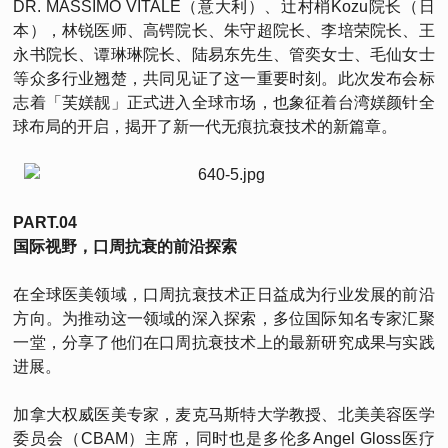
DR. MASSIMO VITALE（意大利）、辻村梢Kozu院长（日
本），林锐医师、高锷院长、朱守超院长、李培荣院长、王
永书院长、谭琳琳院长、陆易东先生、管奕女士、毛仙女士
等众多行业翘楚，共同见证了这一重要时刻。此次发布会标
志着「芙媄靓」正式进入全球市场，也象征着台湾媄颜针全
球布局的开启，揭开了新一代无痕抗衰技术的新篇章。
PART.04
国际视野，口周抗衰的前沿探索
在全球医美领域，口周抗衰技术正日益成为行业发展的前沿
方向。为推动这一领域的深入探索，多位国际知名专家汇聚
一堂，分享了他们在口周抗衰技术上的最新研究成果与实践
进展。
加拿大权威医美专家，麦克马斯特大学教授、北美美容医学
委员会（CBAM）主席，同时也是多伦多Angel Gloss医疗