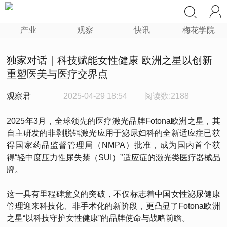
产业
观察
快讯
梅花学院
独家对话｜科技赋能女性健康 欧洲之星以创新
重塑医美与医疗交界点
观察君
2025-04-29 18:54
阅读数:2188
2025年3月，全球领先的医疗激光品牌Fotona欧洲之星，其
自主研发的非剥脱铒激光应用于泌尿妇科的全新适应症已获
得国家药品监督管理局（NMPA）批准，成为国内首个获
得“轻中度压力性尿失禁（SUI）”适应症的激光类医疗器械品
牌。
这一具有里程碑意义的突破，不仅标志着中国女性泌尿健康
管理迎来科技化、非手术化的新阶段，更凸显了Fotona欧洲
之星“以科技守护女性健康”的品牌使命与战略前瞻。