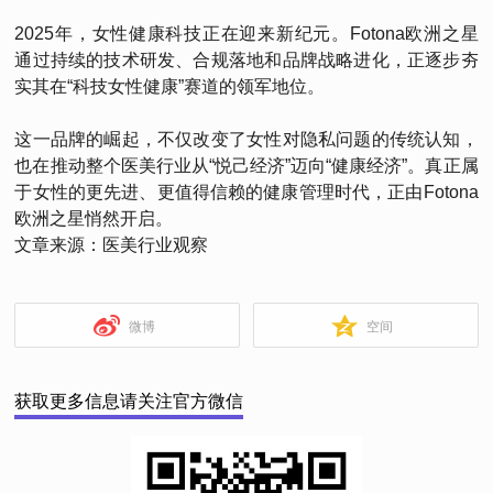
2025年，女性健康科技正在迎来新纪元。Fotona欧洲之星
通过持续的技术研发、合规落地和品牌战略进化，正逐步夯
实其在“科技女性健康”赛道的领军地位。
这一品牌的崛起，不仅改变了女性对隐私问题的传统认知，
也在推动整个医美行业从“悦己经济”迈向“健康经济”。真正属
于女性的更先进、更值得信赖的健康管理时代，正由Fotona
欧洲之星悄然开启。
文章来源：医美行业观察
微博
空间
获取更多信息请关注官方微信