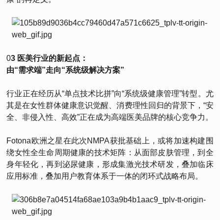
0
3 医美行业的新起点：
由“需求端”走向“系统级解决方案”
行业正在经历从“单点技术比拼”向“系统级健康管理”转型。尤
其是在女性群体健康意识觉醒、消费理性回归的背景下，“安
全、非侵入性、高效”正在成为高端医美品牌的核心竞争力。
Fotona欧洲之星在此次NMPA获批基础上，或将加速构建围
绕女性全生命周期健康的技术矩阵：从面部皮肤管理，到全
身年轻化，再到泌尿健康，形成集激光技术研发，叠加临床
应用标准，叠加用户教育体系于一体的闭环式战略布局。