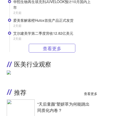
华熙生物再生填充剂JUVELOOK预计10月国内上
市
2天前
爱美客解索橙Hutox首批产品正式发货
2天前
艾尔建美学第二季度营收12.82亿美元
2天前
查看更多
医美行业观察
推荐
查看更多
“天后童颜”塑妍萃为何能跳出
同质化内卷？