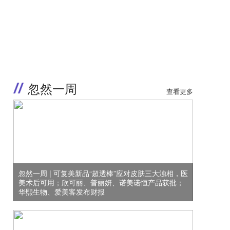
忽然一周
查看更多
忽然一周 | 可复美新品“超透棒”应对皮肤三大浊相，医
美术后可用；欣可丽、普丽妍、诺美诺恒产品获批；
华熙生物、爱美客发布财报