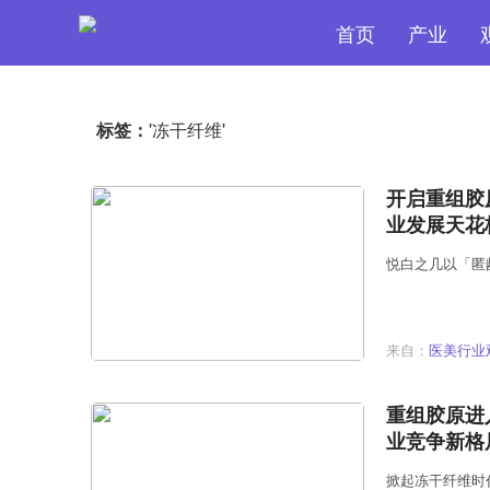
首页
产业
'冻干纤维'
标签：
开启重组胶
业发展天花
悦白之几以「匿
来自：
医美行业
重组胶原进
业竞争新格
掀起冻干纤维时