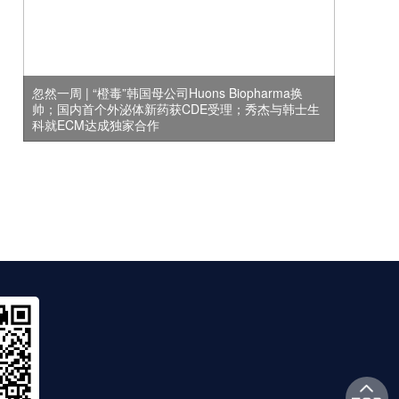
忽然一周 | “橙毒”韩国母公司Huons Biopharma换
帅；国内首个外泌体新药获CDE受理；秀杰与韩士生
科就ECM达成独家合作