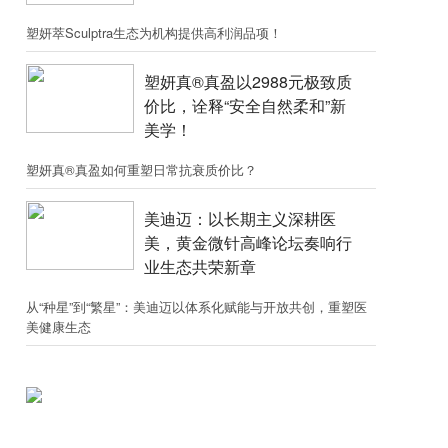
塑妍萃Sculptra生态为机构提供高利润品项！
塑妍真®真盈以2988元极致质
价比，诠释“安全自然柔和”新
美学！
塑妍真®真盈如何重塑日常抗衰质价比？
美迪迈：以长期主义深耕医
美，黄金微针高峰论坛奏响行
业生态共荣新章
从“种星”到“繁星”：美迪迈以体系化赋能与开放共创，重塑医
美健康生态