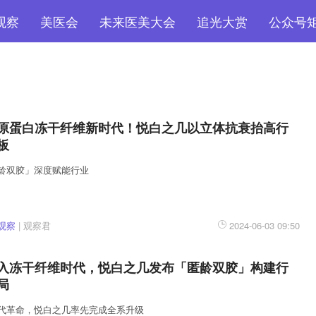
观察
美医会
未来医美大会
追光大赏
公众号
原蛋白冻干纤维新时代！悦白之几以立体抗衰抬高行
板
龄双胶」深度赋能行业
观察
|
观察君
2024-06-03 09:50
入冻干纤维时代，悦白之几发布「匿龄双胶」构建行
局
代革命，悦白之几率先完成全系升级