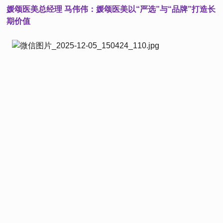
媛颂医美总经理 马伟伟：媛颂医美以“严选”与“品牌”打造长
期价值