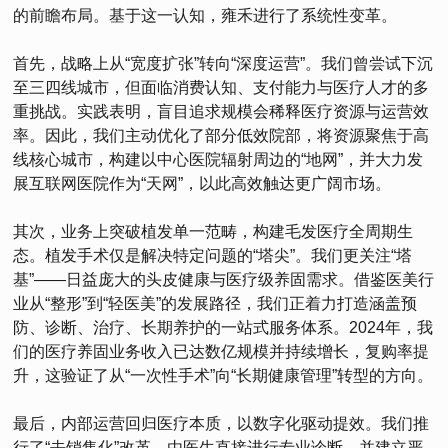
的前瞻布局。基于这一认知，雍禾进行了系统性变革。
首先，战略上从“宽度扩张”转向“深度运营”。我们曾尝试下沉
至三四线城市，但面临消费认知、支付能力与医疗人才的多
重挑战。实践表明，盲目追求规模会稀释医疗资源与运营效
率。因此，我们主动优化了部分低效院部，将资源聚焦于高
线核心城市，构建以中心医院辐射周边的“地网”，并大力发
展互联网医院作为“天网”，以此高效触达更广阔市场。
其次，业务上突破植发单一范畴，构建毛发医疗全周期生
态。植发手术仅是解决特定问题的“塔尖”。我们更关注“塔
基”——日益庞大的头皮健康与医疗级养固需求。借鉴医美行
业从“整形”到“轻医美”的发展路径，我们正着力打造涵盖预
防、诊断、治疗、长期养护的一站式服务体系。2024年，我
们的医疗养固业务收入已达数亿规模并持续增长，复购率提
升，这验证了从“一次性手术”向“长期健康管理”转型的方向。
最后，内部运营回归医疗本质，以数字化驱动提效。我们推
行了“去销售化”改革，由医生直接进行专业诊断，并建立严