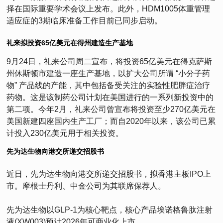
择在国际重要学术会议上发布。此外，HDM1005体重管理
适应症的3期临床准备工作目前已同步启动。
礼来拟投资65亿美元在得州建造生产基地
9月24日，礼来公司周二宣布，将投资65亿美元在得克萨斯
州休斯顿市建造一座生产基地，以扩大公司所谓 “小分子药
物” 产品线的产能，其中包括备受关注的实验性肥胖症治疗
药物。这是该制药公司计划在美国进行的一系列新投资中的
第二项。今年2月，礼来公司曾宣布将投资至少270亿美元在
美国新建四座国内生产工厂；而自2020年以来，该公司已累
计投入230亿美元用于相关投资。
先为达生物向港交所递交招股书
近日，先为达生物向港交所递交招股书，拟香港主板IPO上
市。摩根士丹利、中金公司为其联席保荐人。
先为达生物以GLP-1为核心靶点，核心产品埃诺格鲁肽注射
液(XW003)预计2026年可商业化上市。