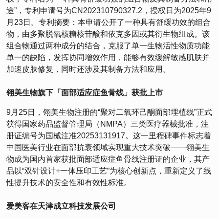
途”，专利申请号为CN202310790327.2，授权日为2025年9
月23日。专利摘要：本申请公开了一种具有舒缓功效的组合
物，由多聚脱氧核糖核苷酸和依克多因或其衍生物组成。该
组合物通过两种成分的结合，克服了单一生物活性物质功能
单一的缺陷，发挥协同增效作用，能够有效缓解敏感肌肤并
加速皮肤修复，同时还涉及其制备方法和应用。
翎美生物旗下「面部适应症鱼骨线」获批上市
9月25日，翎美生物注册的“聚对二氧环己酮面部埋植线”正式
获得国家药品监督管理局（NMPA）三类医疗器械批准，注
册证编号为国械注准20253131917。这一里程碑事件标志着
中国医美行业在面部抗衰领域实现重大技术突破——翎美生
物成为国内首家获批面部适应症鱼骨线注册证的企业，其产
品以“双针设计+一体压印工艺”为核心创新点，重新定义了线
性提升技术的安全性和有效性标准。
爱美客在天津成立科技发展公司