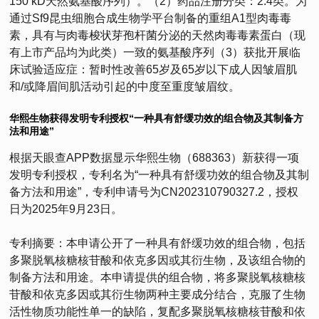
150 kD天然氨基酸序列）。（2）药品注册分类：2.4类。为
通过Sf9昆虫细胞合成生物学平台制备的重组A1型肉毒毒
素，具有与肉毒梭状芽孢杆菌分泌的天然肉毒毒素蛋白（现
有上市产品均为此类）一致的氨基酸序列（3）获批开展临
床试验适应症：暂时性改善65岁及65岁以下成人因皱眉肌
和/或降眉间肌活动引起的中度至重度皱眉纹。
华熙生物获得发明专利授权“一种具有舒缓功效的组合物及其制备方
法和用途”
根据天眼查APP数据显示华熙生物（688363）新获得一项
发明专利授权，专利名为“一种具有舒缓功效的组合物及其制
备方法和用途”，专利申请号为CN202310790327.2，授权
日为2025年9月23日。
专利摘要：本申请公开了一种具有舒缓功效的组合物，包括
多聚脱氧核糖核苷酸和依克多因或其衍生物，及该组合物的
制备方法和用途。本申请提供的组合物，将多聚脱氧核糖核
苷酸和依克多因或其衍生物两种主要成分结合，克服了生物
活性物质功能性单一的缺陷，复配多聚脱氧核糖核苷酸和依