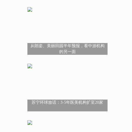
从朗姿、美丽田园半年预报，看中游机构
的另一面
苏宁环球放话：3-5年医美机构扩至20家