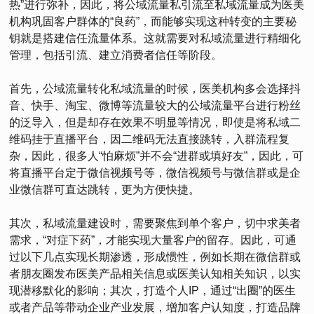
热”进行弥补，因此，将公域流量私引流至私域流量成为医美
机构巩固客户群体的“良药”，而能够实现这种转变的主要秘
钥就是搭建信任流量体系。这就需要对私域流量进行精细化
管理，包括引流、建立消费者信任等阶段。
首先，公域流量转化私域流量的时候，医美机构多会选择抖
音、快手、淘宝、微博等流量较大的公域流量平台进行粉丝
的泛导入，但是却存在效果不明显等情况，即使是将私域二
维码挂于直播平台，因二维码无法直接跳转，入群流程复
杂，因此，很多人“怕麻烦”并不会“进群或填好友”，因此，可
将直播平台定于微信视频号等，微信视频号与微信群或是企
业微信群可直达跳转，更为方便快捷。
其次，私域流量建设时，需要聚焦到单个客户，切中求美者
需求，“对症下药”，才能实现大量客户的留存。因此，可通
过以下几点实现长期渗透，形成惯性，例如长期在微信群或
者朋友圈发布医美产品相关信息或医美认知相关知识，以实
现潜移默化的影响；其次，打造个人IP，通过“出圈”的医生
或者产品等带动企业产业发展，增加客户认知度，打造品牌