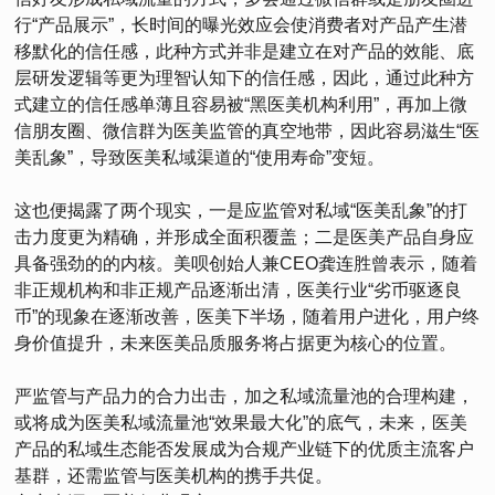
行“产品展示”，长时间的曝光效应会使消费者对产品产生潜
移默化的信任感，此种方式并非是建立在对产品的效能、底
层研发逻辑等更为理智认知下的信任感，因此，通过此种方
式建立的信任感单薄且容易被“黑医美机构利用”，再加上微
信朋友圈、微信群为医美监管的真空地带，因此容易滋生“医
美乱象”，导致医美私域渠道的“使用寿命”变短。
这也便揭露了两个现实，一是应监管对私域“医美乱象”的打
击力度更为精确，并形成全面积覆盖；二是医美产品自身应
具备强劲的的内核。美呗创始人兼CEO龚连胜曾表示，随着
非正规机构和非正规产品逐渐出清，医美行业“劣币驱逐良
币”的现象在逐渐改善，医美下半场，随着用户进化，用户终
身价值提升，未来医美品质服务将占据更为核心的位置。
严监管与产品力的合力出击，加之私域流量池的合理构建，
或将成为医美私域流量池“效果最大化”的底气，未来，医美
产品的私域生态能否发展成为合规产业链下的优质主流客户
基群，还需监管与医美机构的携手共促。